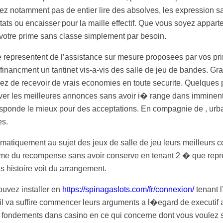
ettez notamment pas de entier lire des absolves, les expressio
ntats ou encaisser pour la maille effectif. Que vous soyez appar
 votre prime sans classe simplement par besoin.
ve representent de l’assistance sur mesure proposees par vos pr
 financment un tantinet vis-a-vis des salle de jeu de bandes. 
ez de recevoir de vrais economies en toute securite. Quelques 
rver les meilleures annonces sans avoir i� range dans imminen
sponde le mieux pour des acceptations. En compagnie de , urban
es.
utomatiquement au sujet des jeux de salle de jeu leurs meilleurs 
nomme du recompense sans avoir conserve en tenant 2 � que rep
s histoire voit du arrangement.
uvez installer en
https://spinagaslots.com/fr/connexion/
tenant l
il va suffire commencer leurs arguments a l�egard de executif ann
e ou fondements dans casino en ce qui concerne dont vous voule