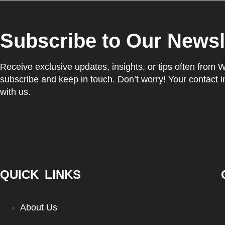
Subscribe to Our Newsl
Receive exclusive updates, insights, or tips often from 
subscribe and keep in touch. Don’t worry! Your contact i
with us.
QUICK LINKS
About Us