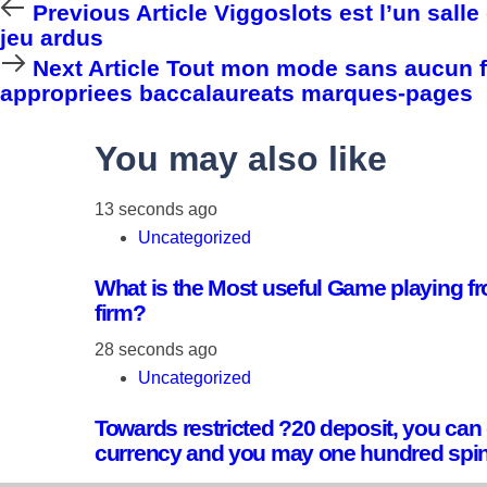
Previous Article
Viggoslots est l’un sall
jeu ardus
Next Article
Tout mon mode sans aucun fr
appropriees baccalaureats marques-pages
You may also like
13 seconds ago
Uncategorized
What is the Most useful Game playing fr
firm?
28 seconds ago
Uncategorized
Towards restricted ?20 deposit, you can
currency and you may one hundred spin