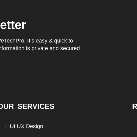
etter
WeTechPro. It’s easy & quick to
nformation is private and secured
OUR SERVICES
R
UI UX Design