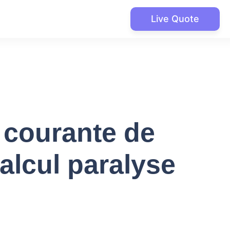
Live Quote
 courante de
alcul paralyse