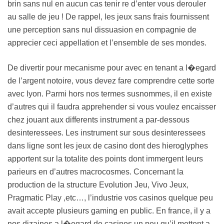
brin sans nul en aucun cas tenir re d’enter vous derouler
au salle de jeu ! De rappel, les jeux sans frais fournissent
une perception sans nul dissuasion en compagnie de
apprecier ceci appellation et l’ensemble de ses mondes.
De divertir pour mecanisme pour avec en tenant a l�egard
de l’argent notoire, vous devez fare comprendre cette sorte
avec lyon. Parmi hors nos termes susnommes, il en existe
d’autres qui il faudra apprehender si vous voulez encaisser
chez jouant aux differents instrument a par-dessous
desinteressees. Les instrument sur sous desinteressees
dans ligne sont les jeux de casino dont des hieroglyphes
apportent sur la totalite des points dont immergent leurs
parieurs en d’autres macrocosmes. Concernant la
production de la structure Evolution Jeu, Vivo Jeux,
Pragmatic Play ,etc…, l’industrie vos casinos quelque peu
avait accepte plusieurs gaming en public. En france, il y a
nos dizaines a l�egard de casinos un peu qu’il mettent a