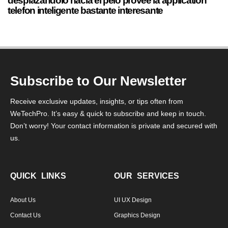
desplazandolo hacia el pelo provee la application
telefon inteligente bastante interesante
Subscribe to Our Newsletter
Receive exclusive updates, insights, or tips often from
WeTechPro. It’s easy & quick to subscribe and keep in touch.
Don’t worry! Your contact information is private and secured with
us.
QUICK LINKS
OUR SERVICES
About Us
UI UX Design
Contact Us
Graphics Design