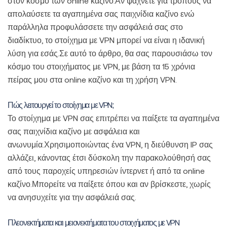
στον κόσμο των online καζίνο.Αν ψάχνετε για τρόπους να
απολαύσετε τα αγαπημένα σας παιχνίδια καζίνο ενώ
παράλληλα προφυλάσσετε την ασφάλειά σας στο
διαδίκτυο, το στοίχημα με VPN μπορεί να είναι η ιδανική
λύση για εσάς.Σε αυτό το άρθρο, θα σας παρουσιάσω τον
κόσμο του στοιχήματος με VPN, με βάση
τα 15 χρόνια
πείρας μου στα online καζίνο και τη χρήση VPN.
Πώς λειτουργεί το στοίχημα με VPN;
Το στοίχημα με VPN σας επιτρέπει να παίξετε τα αγαπημένα
σας παιχνίδια καζίνο με ασφάλεια και
ανωνυμία.Χρησιμοποιώντας ένα VPN, η διεύθυνση IP σας
αλλάζει, κάνοντας έτσι δύσκολη την παρακολούθησή σας
από τους παροχείς υπηρεσιών ίντερνετ ή από τα online
καζίνο.Μπορείτε να παίξετε όπου και αν βρίσκεστε, χωρίς
να ανησυχείτε για την ασφάλειά σας.
Πλεονεκτήματα και μειονεκτήματα του στοιχήματος με VPN