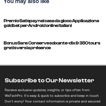
You may also like
2 minutes ago
Uncategorized
Premio Satispay nei casa da gioco Applicazione
goldbet per Android online italiani
4 minutes ago
Uncategorized
Bonus Sans Conserve soixante-dix & 350 tours
gratis vers la présence
Subscribe to Our Newsletter
Receive exclusive updates, insights, or tips often from
WeTechPro. It’s easy & quick to subscribe and keep in touch.
Don’t worry! Your contact information is private and secured