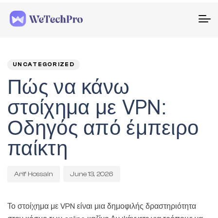
To
na
PUBLISHED
Author
Published
IN:
on:
UNCATEGORIZED
Πώς να κάνω
στοίχημα με VPN:
Οδηγός από έμπειρο
παίκτη
June 13, 2026
Arif Hossain
Το στοίχημα με VPN είναι μια δημοφιλής δραστηριότητα