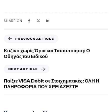
SHARE ON
PREVIOUS ARTICLE
Καζίνο χωρίς Όρια και Ταυτοποίηση: Ο
Οδηγός του Ειδικού
NEXT ARTICLE
Παίξτε VISA Debit σε Στοιχηματικές: ΟΛΗ Η
ΠΛΗΡΟΦΟΡΙΑ ΠΟΥ ΧΡΕΙΑΖΕΣΤΕ